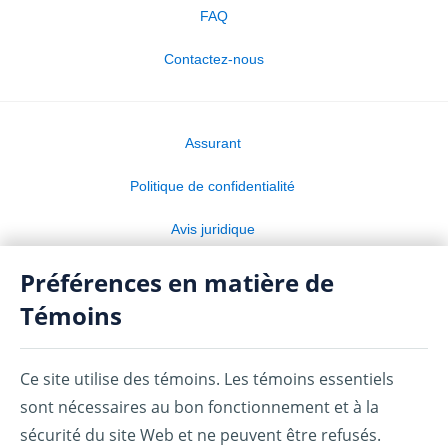
FAQ
Contactez-nous
Assurant
Politique de confidentialité
Avis juridique
Conditions d’utilisation
Préférences en matière de
Témoins
Préférences de témoins
MC, MD : utilisées par la Banque Amex du Canada en vertu d’une
Ce site utilise des témoins. Les témoins essentiels
licence accordée par American Express.
sont nécessaires au bon fonctionnement et à la
1
MD
Le régime Protecteur de compte AMEX
– Ultime est pris en
sécurité du site Web et ne peuvent être refusés.
charge par American Bankers Compagnie d’Assurance Générale